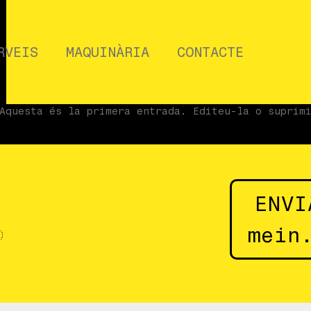
RVEIS
MAQUINÀRIA
CONTACTE
Aquesta és la primera entrada. Editeu-la o suprim
ENVI
?
mein