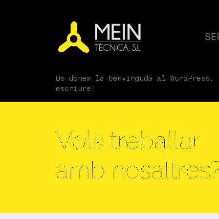
SE
Us donem la benvinguda al WordPress. 
escriure!
Vols treballar
amb nosaltres