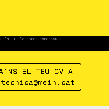
iu-la, i aleshores comenceu a
A’NS EL TEU CV A
.tecnica@mein.cat