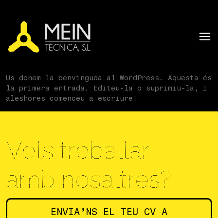
Us donem la benvinguda al WordPress. Aquesta és
la primera entrada. Editeu-la o suprimiu-la, i
aleshores comenceu a escriure!
Vols treballar
amb nosaltres?
ENVIA’NS EL TEU CV A